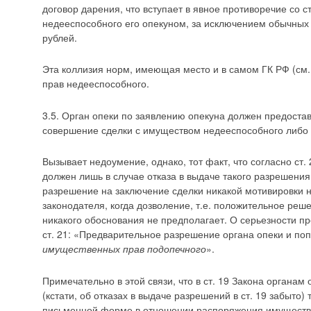
договор дарения, что вступает в явное противоречие со 
недееспособного его опекуном, за исключением обычных 
рублей.
Эта коллизия норм, имеющая место и в самом ГК РФ (см. 
прав недееспособного.
3.5. Орган опеки по заявлению опекуна должен предост
совершение сделки с имуществом недееспособного либо о
Вызывает недоумение, однако, тот факт, что согласно ст
должен лишь в случае отказа в выдаче такого разрешения
разрешение на заключение сделки никакой мотивировки н
законодателя, когда дозволение, т.е. положительное реше
никакого обоснования не предполагает. О серьезности пр
ст. 21: «Предварительное разрешение органа опеки и по
имущественных прав подопечного
».
Примечательно в этой связи, что в ст. 19 Закона органа
(кстати, об отказах в выдаче разрешений в ст. 19 забыто
письменной форме в отношении распоряжения имущество