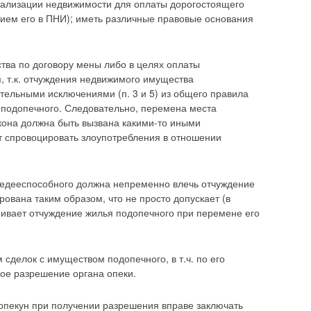
реализации недвижимости для оплаты дорогостоящего
ием его в ПНИ); иметь различные правовые основания
тва по договору мены либо в целях оплаты
, т.к. отчуждения недвижимого имущества
тельными исключениями (п. 3 и 5) из общего правила
 подопечного. Следовательно, перемена места
Закона должна быть вызвана какими-то иными
 спровоцировать злоупотребления в отношении
 недееспособного должна непременно влечь отчуждение
рована таким образом, что не просто допускает (в
ривает отчуждение жилья подопечного при перемене его
м сделок с имуществом подопечного, в т.ч. по его
ое разрешение органа опеки.
 опекун при получении разрешения вправе заключать