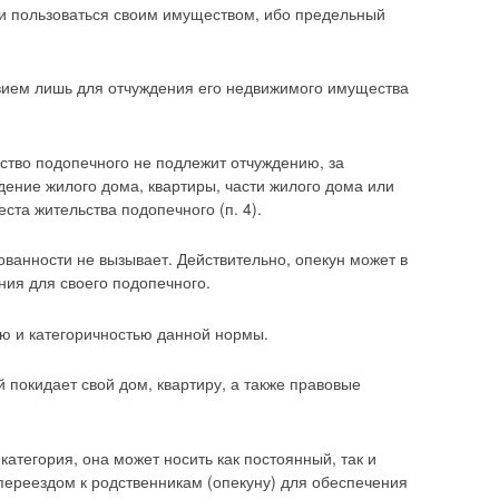
ти пользоваться своим имуществом, ибо предельный
вием лишь для отчуждения его недвижимого имущества
ество подопечного не подлежит отчуждению, за
дение жилого дома, квартиры, части жилого дома или
та жительства подопечного (п. 4).
ованности не вызывает. Действительно, опекун может в
ия для своего подопечного.
ью и категоричностью данной нормы.
 покидает свой дом, квартиру, а также правовые
атегория, она может носить как постоянный, так и
переездом к родственникам (опекуну) для обеспечения