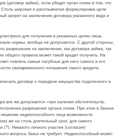
ов (договор займа), если убедит орган опеки в том, что
. Столь широкая и расплывчатая формулировка цели
ный запрет на заключение договора указанного вида и
дусмотрено для получения в указанных целях лишь
начале нормы, вообще не допускается. С другой стороны,
ать разрешение на заключение, как договора займа, так
ние общего правила может такой кредит получить. На
ожет повлечь самые пагубные для него самого и его
ости своевременного погашения такого кредита.
заключать договор о передаче имущества подопечного в
ра все же допускается «при наличии обстоятельств,
 получении разрешения органа опеки. При этом в Законе
» лишение недееспособного лица возможности
ому же на столь длительный срок: для самого
 (?). Никакого личного участия (согласия)
ного вопроса Закон не требует. Недееспособный может