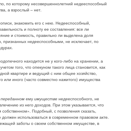
вило, по которому несовершеннолетний недееспособный
ва, а взрослый – нет.
описи, знакомить его с нею. Недееспособный,
авильность и полноту ее составления: все ли
яние и стоимость, правильно ли выделена доля
ан, признанных недееспособными, не исключает, по
едурах.
одопечного находится не у кого-либо на хранении, а
четом того, что опекуном такого лица становится, как
дной квартире и ведущий с ним общее хозяйство,
о или иного (часто совместно нажитого) имущества
 переданном
ему
имуществе
недееспособного, не
влечению из него доходов. При этом указывается, что
м собственном». Подобный, с позволения сказать,
 должен использоваться в современном правовом акте.
лежащей заботы о своем собственном имуществе, в