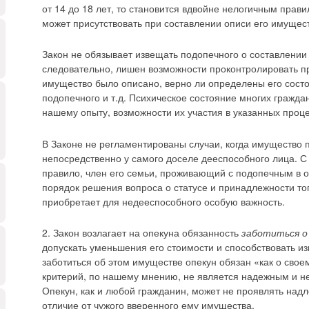
от 14 до 18 лет, то становится вдвойне нелогичным пра
может присутствовать при составлении описи его имущест
Закон не обязывает извещать подопечного о составлении 
следовательно, лишен возможности проконтролировать пр
имущество было описано, верно ли определены его состо
подопечного и т.д. Психическое состояние многих гражд
нашему опыту, возможности их участия в указанных проц
В Законе не регламентированы случаи, когда имущество п
непосредственно у самого доселе дееспособного лица. С у
правило, член его семьи, проживающий с подопечным в о
порядок решения вопроса о статусе и принадлежности тог
приобретает для недееспособного особую важность.
2. Закон возлагает на опекуна обязанность
заботиться о
допускать уменьшения его стоимости и способствовать из
заботиться об этом имуществе опекун обязан «как о свое
критерий, по нашему мнению, не является надежным и не
Опекун, как и любой гражданин, может не проявлять над
отличие от чужого вверенного ему имущества.