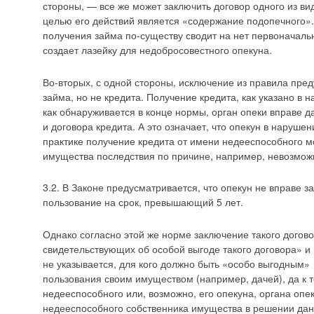
стороны, — все же может заключить договор одного из вид
целью его действий является «содержание подопечного»
получения займа по-существу сводит на нет первоначаль
создает лазейку для недобросовестного опекуна.
Во-вторых, с одной стороны, исключение из правила пре
займа, но не кредита. Получение кредита, как указано в 
как обнаруживается в конце нормы, орган опеки вправе д
и договора кредита. А это означает, что опекун в наруше
практике получение кредита от имени недееспособного м
имущества последствия по причине, например, невозможн
3.2. В Законе предусматривается, что опекун не вправе 
пользование на срок, превышающий 5 лет.
Однако согласно этой же норме заключение такого догово
свидетельствующих об особой выгоде такого договора» и
не указывается, для кого должно быть «особо выгодным
пользования своим имуществом (например, дачей), да к т
недееспособного или, возможно, его опекуна, органа опеки
недееспособного собственника имущества в решении дан