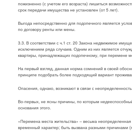
пожизненно (с учетом его возраста) лишиться возможнос
срок передачи имущества не установлен (от 5 лет).
Выгода непосредственно для подопечного является усло
по договору ренты или мены.
3.3. В соответствии с ч.1 ст. 20 Закона недвижимое имущ
исключением ряда случаев. Одним из них является отчуж
квартиры, принадлежащих подопечному, при перемене мес
На первый взгляд, данная норма сомнений в своей обосн
принципе подобрать более подходящий вариант проживан
Опасения, однако, возникают в связи с неопределенност
Во-первых, не ясны причины, по которым недееспособный
основания этого.
«Перемена места жительства» – весьма неопределенная к
временный характер; быть вызвана разными причинами (