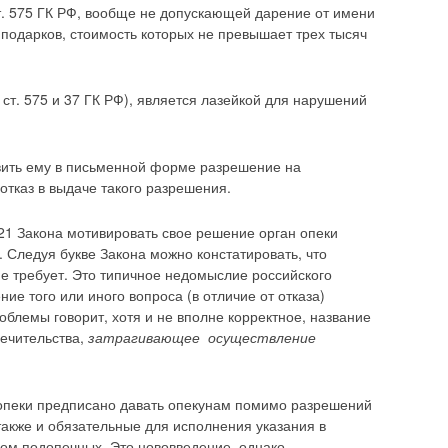
ст. 575 ГК РФ, вообще не допускающей дарение от имени
подарков, стоимость которых не превышает трех тысяч
ст. 575 и 37 ГК РФ), является лазейкой для нарушений
авить ему в письменной форме разрешение на
тказ в выдаче такого разрешения.
. 21 Закона мотивировать свое решение орган опеки
. Следуя букве Закона можно констатировать, что
е требует. Это типичное недомыслие российского
ние того или иного вопроса (в отличие от отказа)
облемы говорит, хотя и не вполне корректное, название
печительства,
затрагивающее
осуществление
м опеки предписано давать опекунам помимо разрешений
) также и обязательные для исполнения указания в
м подопечных. Это нововведение, однако,